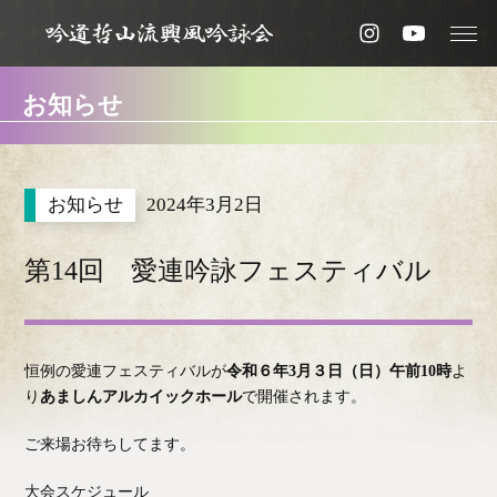
お知らせ
2024年3月2日
第14回 愛連吟詠フェスティバル
恒例の愛連フェスティバルが
令和６年3月３日（日）午前10時
よ
り
あましんアルカイックホール
で開催されます。
ご来場お待ちしてます。
大会スケジュール