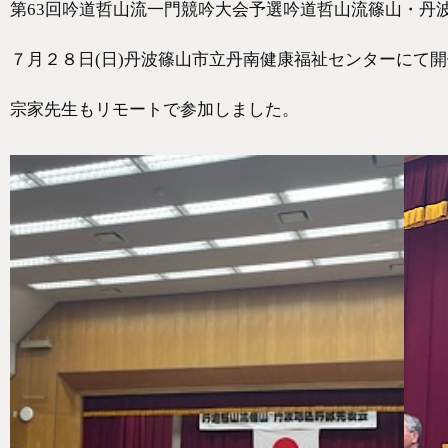
第63回吟道哲山流一門競吟大会予選吟道哲山流篠山・丹
７月２８日(日)丹波篠山市立丹南健康福祉センターにて
宗家先生もリモートで参加しました。