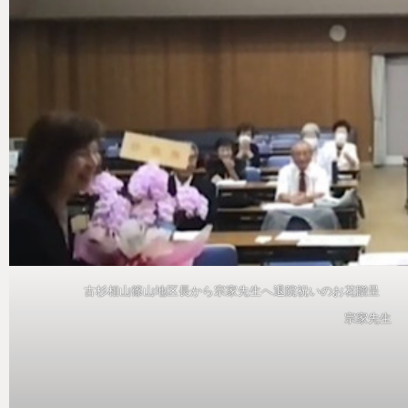
古杉相山篠山地区長から宗家先生へ退院
宗家先生