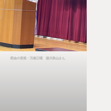
閉会の言葉・万歳三唱 瀬川美山さん