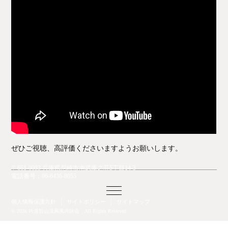
ぜひご視聴、高評価くださいますようお願いします。
〒661-0033 兵庫県尼崎市南武庫之荘5丁目14-3
電話番号：
06-6436-8055
個人情報保護方針
サイトポリシー
サイトマップ
©
2026 吟道哲山流興風吟詠会 All Rights Reserved.