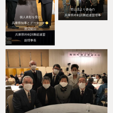
哲山流より参会の
兵庫県吟剣詩舞総連盟理事
個人表彰を受け
兵庫県知事とグータッチ
渡辺紘山
兵庫県吟剣詩舞総連盟
副理事長