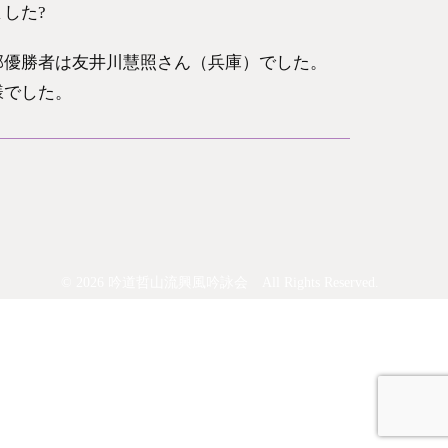
した?
部優勝者は友井川慧照さん（兵庫）でした。
様でした。
©
2026 吟道哲山流興風吟詠会 All Rights Reserved.