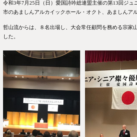
令和3年7月25日（日）愛国詩吟総連盟主催の第13回ジ
市のあましんアルカイックホール・オクト、あましんア
哲山流からは、８名出場し、大会常任顧問を務める宗家
した。